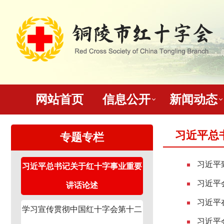
网站首页
信息公开
新闻动态
习近平总
专题专栏
习近平
习近平总书记关于红十字事业重要
习近平
讲话论述
习近平
学习宣传贯彻中国红十字会第十二
习近平