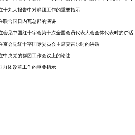
在十九大报告中对群团工作的重要指示
在联合国日内瓦总部的演讲
在会见中国红十字会第十次全国会员代表大会全体代表时的讲话
在京会见红十字国际委员会主席莫雷尔时的讲话
在中央党的群团工作会议上的论述
对群团改革工作的重要指示