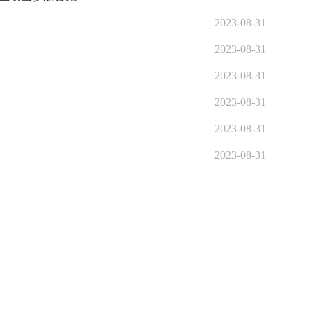
2023-08-31
2023-08-31
2023-08-31
2023-08-31
2023-08-31
2023-08-31