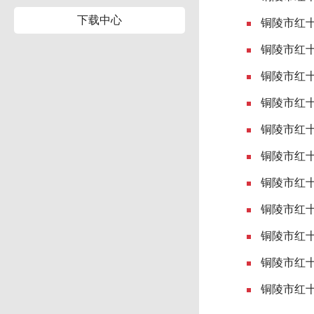
下载中心
铜陵市红十
铜陵市红十
铜陵市红十
铜陵市红十
铜陵市红十
铜陵市红十
铜陵市红十
铜陵市红十
铜陵市红十
铜陵市红十
铜陵市红十