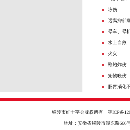
冻伤
远离抑郁
晕车、晕
水上自救
火灾
鞭炮炸伤
宠物咬伤
肠胃消化
铜陵市红十字会版权所有
皖ICP备12
地址：安徽省铜陵市湖东路666号行政中