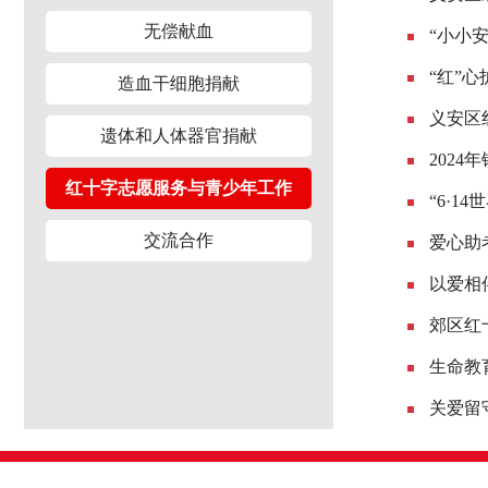
无偿献血
“小小
“红”
造血干细胞捐献
义安区
遗体和人体器官捐献
202
红十字志愿服务与青少年工作
“6·
交流合作
爱心助
以爱相
郊区红
生命教
关爱留